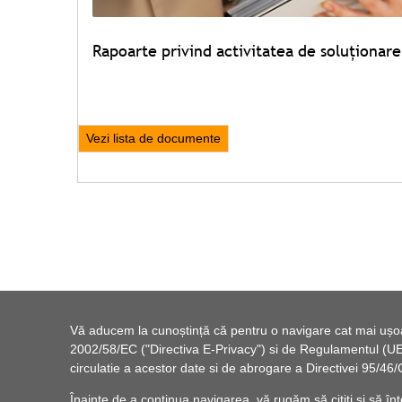
Rapoarte privind activitatea de soluționare 
Vezi lista de documente
Vă aducem la cunoștință că pentru o navigare cat mai ușoară
2002/58/EC ("Directiva E-Privacy") si de Regulamentul (UE) 
circulatie a acestor date si de abrogare a Directivei 95/
Înainte de a continua navigarea, vă rugăm să citiți și să înț