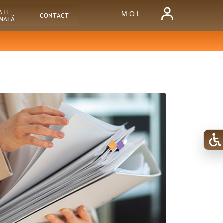
ATE
M O L
CONTACT
ONALĂ