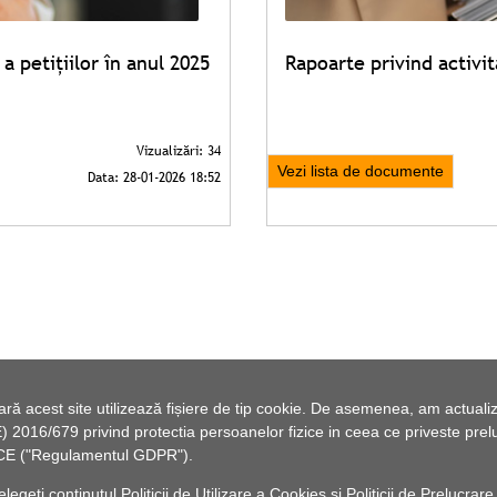
a petițiilor în anul 2025
Rapoarte privind activit
Vezi lista de documente
 acest site utilizează fișiere de tip cookie. De asemenea, am actualiza
2016/679 privind protectia persoanelor fizice in ceea ce priveste preluc
46/CE ("Regulamentul GDPR").
elegeți conținutul
Politicii de Utilizare a Cookies
și
Politicii de Prelucrare