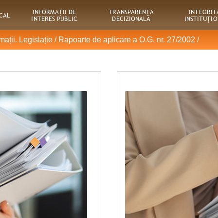
INFORMAȚII DE
TRANSPARENȚA
INTEGRIT
OCAL
INTERES PUBLIC
DECIZIONALĂ
INSTITUȚI
mații. Legislație
/
Rapoarte de aplicare a O.G. nr. 27/2002
/