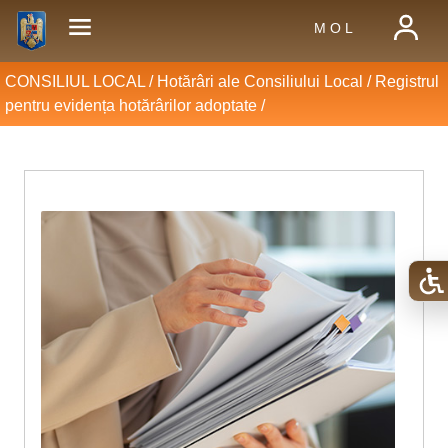
M O L
CONSILIUL LOCAL /
Hotărâri ale Consiliului Local
/
Registrul
pentru evidența hotărârilor adoptate
/