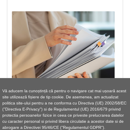
Vă aducem la cunoștință că pentru o navigare cat mai ușoară acest
site utilizează fișiere de tip cookie. De asemenea, am actualizat
Registru HCL adoptate în anul 2023
politica site-ului pentru a ne conforma cu Directiva (UE) 2002/58/EC
("Directiva E-Privacy") si de Regulamentul (UE) 2016/679 privind
protectia persoanelor fizice in ceea ce priveste prelucrarea datelor
cu caracter personal si privind libera circulatie a acestor date si de
abrogare a Directivei 95/46/CE ("Regulamentul GDPR").