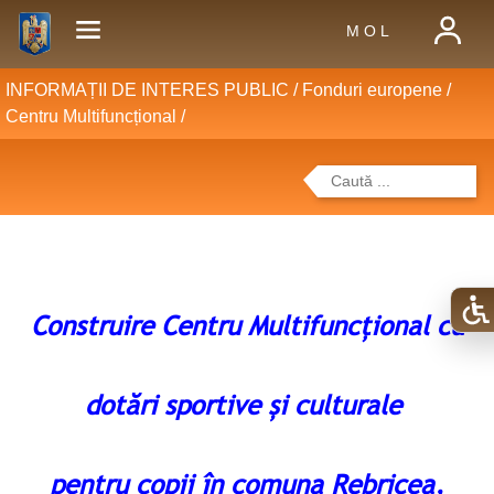
M O L
INFORMAȚII DE INTERES PUBLIC /
Fonduri europene
/
Centru Multifuncțional
/
Construire Centru Multifuncțional cu
dotări sportive și culturale
pentru copii în comuna Rebricea,