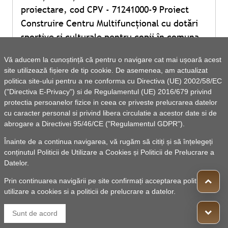
proiectare, cod CPV - 71241000-9 Proiect
Construire Centru Multifuncțional cu dotări
sportive și culturale pentru copii în comuna
Rebricea, județul Vaslui
Vă aducem la cunoștință că pentru o navigare cat mai ușoară acest
site utilizează fișiere de tip cookie. De asemenea, am actualizat
politica site-ului pentru a ne conforma cu Directiva (UE) 2002/58/EC
Vezi lista de documente
("Directiva E-Privacy") si de Regulamentul (UE) 2016/679 privind
protectia persoanelor fizice in ceea ce priveste prelucrarea datelor
cu caracter personal si privind libera circulatie a acestor date si de
abrogare a Directivei 95/46/CE ("Regulamentul GDPR").
Înainte de a continua navigarea, vă rugăm să citiți și să înțelegeți
conținutul
Politicii de Utilizare a Cookies
și
Politicii de Prelucrare a
Datelor
.
Prin continuarea navigării pe site confirmați acceptarea politicii de
utilizare a cookies si a politicii de prelucrare a datelor.
© 2010 -
Powered by Pancarpatica Invest
|
Termeni de
Sunt de acord
utilizare